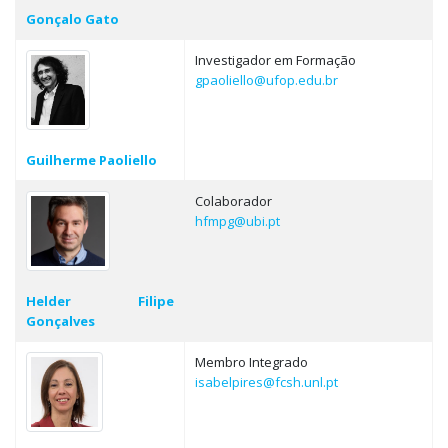
Gonçalo Gato
Investigador em Formação
gpaoliello@ufop.edu.br
Guilherme Paoliello
Colaborador
hfmpg@ubi.pt
Helder Filipe
Gonçalves
Membro Integrado
isabelpires@fcsh.unl.pt