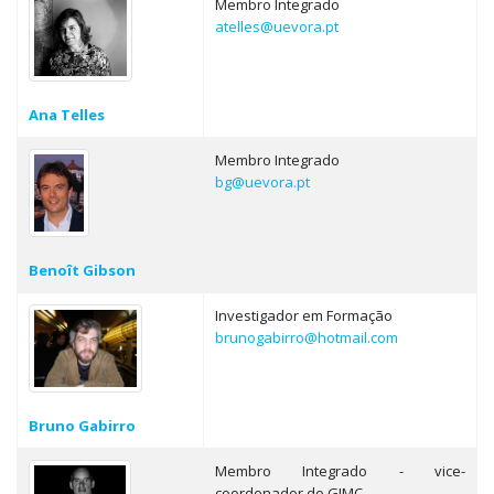
Membro Integrado
atelles@uevora.pt
Ana Telles
Membro Integrado
bg@uevora.pt
Benoît Gibson
Investigador em Formação
brunogabirro@hotmail.com
Bruno Gabirro
Membro Integrado - vice-
coordenador do GIMC