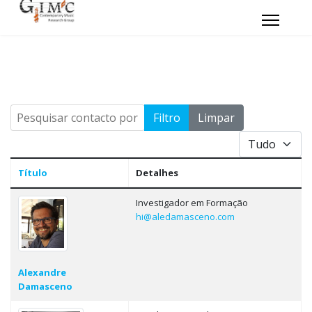
Pesquisar contacto por título
Filtro
Limpar
Qtd. a mostrar
Título
Detalhes
Tabela de contactos,
Investigador em Formação
hi@aledamasceno.com
Alexandre
Damasceno