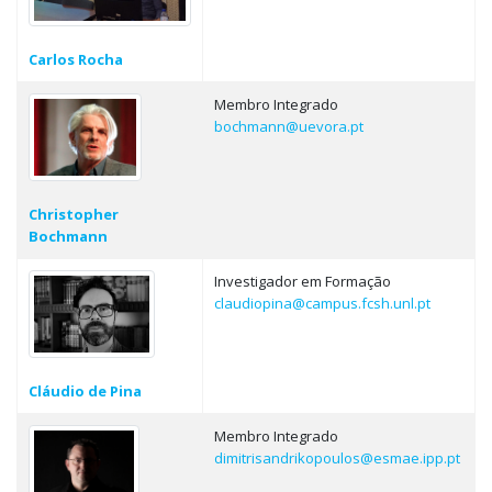
Carlos Rocha
Membro Integrado
bochmann@uevora.pt
Christopher
Bochmann
Investigador em Formação
claudiopina@campus.fcsh.unl.pt
Cláudio de Pina
Membro Integrado
dimitrisandrikopoulos@esmae.ipp.pt