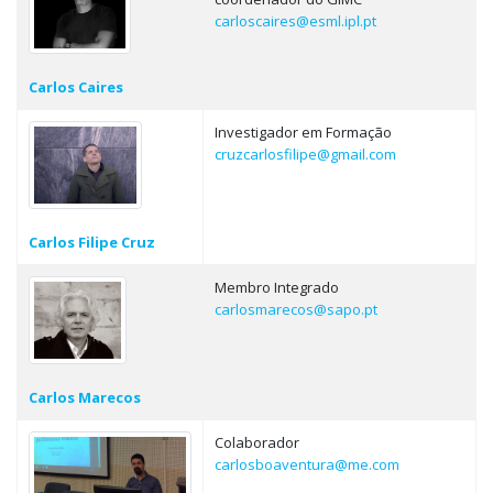
carloscaires@esml.ipl.pt
Carlos Caires
Investigador em Formação
cruzcarlosfilipe@gmail.com
Carlos Filipe Cruz
Membro Integrado
carlosmarecos@sapo.pt
Carlos Marecos
Colaborador
carlosboaventura@me.com