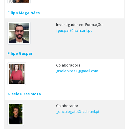
Filipa Magalhães
Investigador em Formação
fgaspar@fcsh.unl.pt
Filipe Gaspar
Colaboradora
giselepires1@gmail.com
Gisele Pires Mota
Colaborador
goncalogato@fcsh.unl.pt