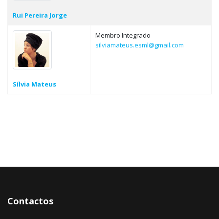
Rui Pereira Jorge
Membro Integrado
silviamateus.esml@gmail.com
Sílvia Mateus
Contactos