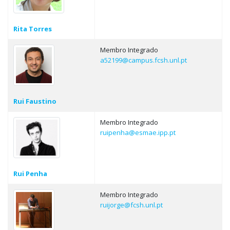
Rita Torres
Membro Integrado
a52199@campus.fcsh.unl.pt
Rui Faustino
Membro Integrado
ruipenha@esmae.ipp.pt
Rui Penha
Membro Integrado
ruijorge@fcsh.unl.pt