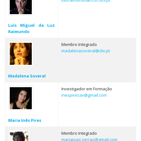
luisraimundo@fcsh.unl.pt
Luís Miguel da Luz
Raimundo
Membro Integrado
madalenasoveral@clix.pt
Madalena Soveral
Investigador em Formação
inespiresax@gmail.com
Maria Inês Pires
Membro Integrado
mariajoao.serrao@gmail.com