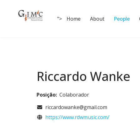
">
Home
About
People
Riccardo Wanke
Posição:
Colaborador
COM_CONTACT_EMAIL
riccardowanke@gmail.com
Website
https://www.rdwmusic.com/