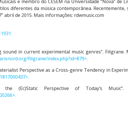
Musicais e membro do CESEM na Universidade “Nova” de Lis
tilos diferentes da música contemporânea. Recentemente, 
” abril de 2015. Mais informações: rdwmusic.com
F-1931
g sound in current experimental music genres”. Filigrane. M
arisnord.org/filigrane/index.php?id=879>.
aterialist Perspective as a Cross-genre Tendency in Experim
71817000437>.
 the (Ec)Static Perspective of Today’s Music”.
000266>.