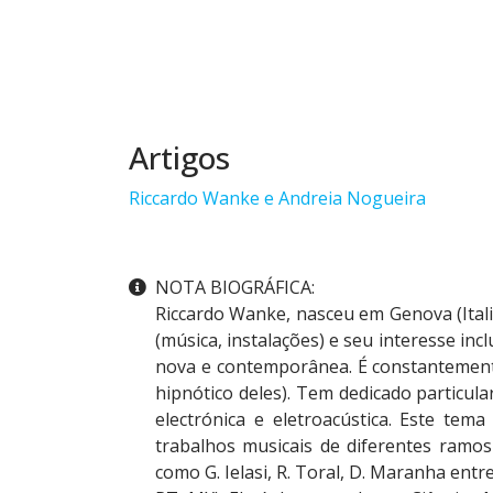
Artigos
Riccardo Wanke e Andreia Nogueira
Outras informações
NOTA BIOGRÁFICA:
Riccardo Wanke, nasceu em Genova (Itali
(música, instalações) e seu interesse inc
nova e contemporânea. É constantemente 
hipnótico deles). Tem dedicado particul
electrónica e eletroacústica. Este tem
trabalhos musicais de diferentes ram
como G. Ielasi, R. Toral, D. Maranha ent