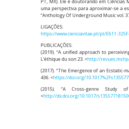
PT, MX). Ele é doutorando em Ciências 
uma perspectiva para aproximar-se a es
“Anthology Of Underground Music vol. 37
LIGAÇÕES:
https://www.cienciavitae.pt/pt/E611-325
PUBLICAÇÕES:
(2019). “A unified approach to perceivin
L’éthique du son 23. <
http://revues.mshp
(2017). “The Emergence of an Ecstatic-m
436. <
https://doi.org/10.1017%2Fs13557
(2015). “A Cross-genre Study of
<
http://dx.doi.org/10.1017/s1355771815