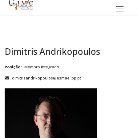
Dimitris Andrikopoulos
Posição:
Membro Integrado
COM_CONTACT_EMAIL
dimitrisandrikopoulos@esmae.ipp.pt