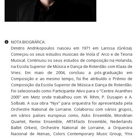
Outras informações
NOTA BIOGRÁFICA:
Dimitris Andrikopoulos nasceu em 1971 em Larissa (Grécia).
Começou os seus estudos musicais de Viola d´ Arco e de Teoria
Musical. Continuou os seus estudos de composição na Holanda,
na Escola Superior de Música e Dança de Roterdão com Klaas de
Vries. Em maio de 2004, concluiu a pós-graduação em
Composição e ao mesmo tempo, foi lhe atribuído o Prémio de
Composição da Escola Superior de Música e Dança de Roterdão.
Foi selecionado como Participante Ativo para o “Centre Acanthes
2005” em Metz onde trabalhou com W. Rihm, P. Dusapin e A.
Solbiati. A sua obra “Nyx” para orquestra foi apresentada pela
Orchestre National de Lorraine. Colaborou com vários grupos,
em vários países europeus como, Asko Ensemble, Mondrian
Quartet, Remix Ensemble, ARTéfacts Ensemble, Nederlands
Ballet Orkest, Orchestre National de Lorraine, a Orquestra
Nacional de Atenas, Colors Contemporary Music Group, !Ynx