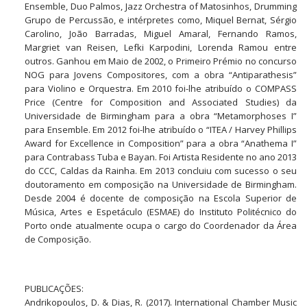
Ensemble, Duo Palmos, Jazz Orchestra of Matosinhos, Drumming
Grupo de Percussão, e intérpretes como, Miquel Bernat, Sérgio
Carolino, João Barradas, Miguel Amaral, Fernando Ramos,
Margriet van Reisen, Lefki Karpodini, Lorenda Ramou entre
outros. Ganhou em Maio de 2002, o Primeiro Prémio no concurso
NOG para Jovens Compositores, com a obra “Antiparathesis”
para Violino e Orquestra. Em 2010 foi-lhe atribuído o COMPASS
Price (Centre for Composition and Associated Studies) da
Universidade de Birmingham para a obra “Metamorphoses I”
para Ensemble. Em 2012 foi-lhe atribuído o “ITEA / Harvey Phillips
Award for Excellence in Composition” para a obra “Anathema I”
para Contrabass Tuba e Bayan. Foi Artista Residente no ano 2013
do CCC, Caldas da Rainha. Em 2013 concluiu com sucesso o seu
doutoramento em composição na Universidade de Birmingham.
Desde 2004 é docente de composição na Escola Superior de
Música, Artes e Espetáculo (ESMAE) do Instituto Politécnico do
Porto onde atualmente ocupa o cargo do Coordenador da Área
de Composição.
PUBLICAÇÕES:
Andrikopoulos, D. & Dias, R. (2017). International Chamber Music