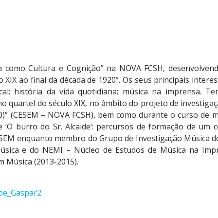
a como Cultura e Cognição” na NOVA FCSH, desenvolvendo
XIX ao final da década de 1920”. Os seus principais interes
sical; história da vida quotidiana; música na imprensa. 
o quartel do século XIX, no âmbito do projeto de investigaç
00)” (CESEM – NOVA FCSH), bem como durante o curso de m
e ‘O burro do Sr. Alcaide’: percursos de formação de um
 CESEM enquanto membro do Grupo de Investigação Música d
úsica e do NEMI – Núcleo de Estudos de Música na Impre
m Música (2013-2015).
lipe_Gaspar2