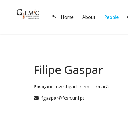
">
Home
About
People
Filipe Gaspar
Posição:
Investigador em Formação
COM_CONTACT_EMAIL
fgaspar@fcsh.unl.pt