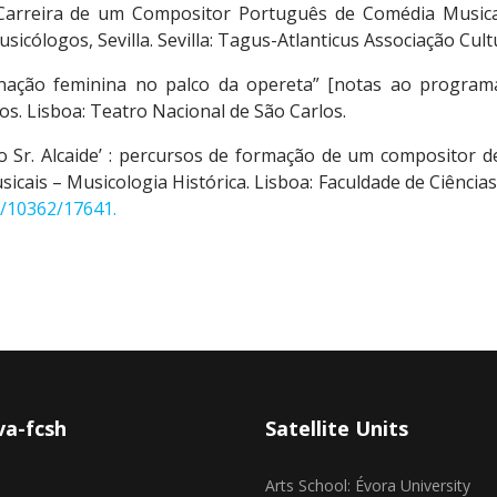
Carreira de um Compositor Português de Comédia Musical 
ólogos, Sevilla. Sevilla: Tagus-Atlanticus Associação Cultu
dinação feminina no palco da opereta” [notas ao progr
os. Lisboa: Teatro Nacional de São Carlos.
do Sr. Alcaide’ : percursos de formação de um compositor de
icais – Musicologia Histórica. Lisboa: Faculdade de Ciênci
t/10362/17641.
a-fcsh
Satellite Units
Arts School: Évora University