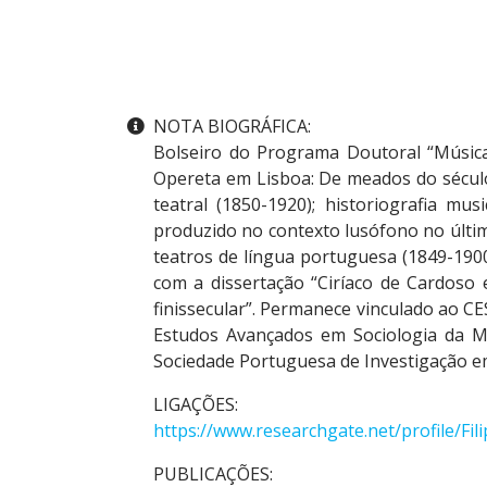
Outras informações
NOTA BIOGRÁFICA:
Bolseiro do Programa Doutoral “Músic
Opereta em Lisboa: De meados do século 
teatral (1850-1920); historiografia mu
produzido no contexto lusófono no últim
teatros de língua portuguesa (1849-19
com a dissertação “Ciríaco de Cardoso 
finissecular”. Permanece vinculado ao
Estudos Avançados em Sociologia da M
Sociedade Portuguesa de Investigação e
LIGAÇÕES:
https://www.researchgate.net/profile/Fi
PUBLICAÇÕES: