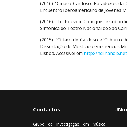
(2016) “Ciríaco Cardoso: Paradoxos da 
Encuentro Iberoamericano de Jóvenes Music
(2016). “Le Pouvoir Comique: insubor
Sinfónica do Teatro Nacional de São Carl
(2015). “Ciríaco de Cardoso e ‘O burro 
Dissertação de Mestrado em Ciências Mus
Lisboa. Acessível em
http://hdl.handle.ne
Contactos
UNov
Grupo de Investigação em Música