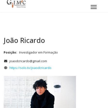
João Ricardo
Posição:
Investigador em Formação
COM_CONTACT_EMAIL
joaodcricardo@gmail.com
Website
https://solo.to/joaodcricardo