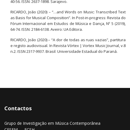
40-56. ISSN: 2637-1898. Sarajevo.
RICARDO, João (2020) – “…and Words on Music: Transcribed Text
as Basis for Musical Composition”. In Post-in-progress: Revista do
Fórum Internacional em Estudos de Música e Dança, Nº 5 (2019),
64-74. ISSN: 2184-6138. Aveiro: UA Editora.
RICARDO, João (2020) – “A dor de todas as ruas vazias”, partitura
e registo audiovisual. In Revista Vórtex | Vortex Music Journal, v.8
n.2. ISSN 2317-9937. Brasil: Universidade Estadual do Paraná.
Contactos
Grupo de Investigação em Música Contemporânea
CESEM — FCSH