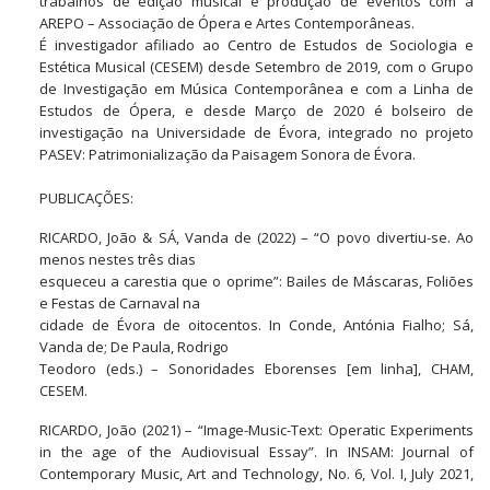
trabalhos de edição musical e produção de eventos com a
AREPO – Associação de Ópera e Artes Contemporâneas.
É investigador afiliado ao Centro de Estudos de Sociologia e
Estética Musical (CESEM) desde Setembro de 2019, com o Grupo
de Investigação em Música Contemporânea e com a Linha de
Estudos de Ópera, e desde Março de 2020 é bolseiro de
investigação na Universidade de Évora, integrado no projeto
PASEV: Patrimonialização da Paisagem Sonora de Évora.
PUBLICAÇÕES:
RICARDO, João & SÁ, Vanda de (2022) – “O povo divertiu-se. Ao
menos nestes três dias
esqueceu a carestia que o oprime”: Bailes de Máscaras, Foliões
e Festas de Carnaval na
cidade de Évora de oitocentos. In Conde, Antónia Fialho; Sá,
Vanda de; De Paula, Rodrigo
Teodoro (eds.) – Sonoridades Eborenses [em linha], CHAM,
CESEM.
RICARDO, João (2021) – “Image-Music-Text: Operatic Experiments
in the age of the Audiovisual Essay”. In INSAM: Journal of
Contemporary Music, Art and Technology, No. 6, Vol. I, July 2021,