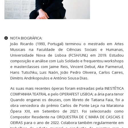
Outras informações
NOTA BIOGRÁFICA:
João Ricardo (1993, Portugal) terminou o mestrado em Artes
Musicais na Faculdade de Ciências Sociais e Humanas,
Universidade Nova de Lisboa (FCSH/UNL) em 2019. Estudou
composição e análise com Luís Soldado e frequentou workshops
e masterclasses com Jaime Reis, Vincent Debut, Ake Parmerud,
Hans Tutschku, Luis Naón, João Pedro Oliveira, Carlos Caires,
Dimitris Andrikopoulos e António Sousa Dias.
As suas mais recentes óperas foram estreadas pela INESTÉTICA
COMPANHIA TEATRAL e pelo OPERAFEST LISBOA; a ária para tenor
Quando enganei os deuses, com libreto de Tatiana Faia, foi a
obra vencedora do prémio Carlos de Ponte Leça na Maratona
Ópera XXI, em Setembro de 2021. Foi selecionado como
Compositor Residente na ORQUESTRA DE C MARA DE CASCAIS E
OEIRAS para o ano de 2022. Colabora também regularmente em