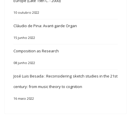
Europe (Late 19th C. - 2000)
10 outubro 2022
Cláudio de Pina: Avant-garde Organ
15 junho 2022
Composition as Research
08 junho 2022
José Luis Besada : Reconsidering sketch studies in the 21st
century: from music theory to cognition
16 maio 2022